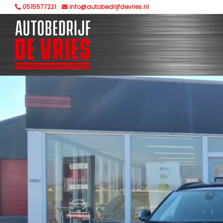
0515577221
info@autobedrijfdevries.nl