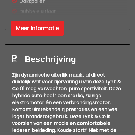
Dakspoiler
Dubbele uitlaat
Elektrisch bedienbare achterklep
Meer informatie
Getint glas
Glazen schuifdak
Keyless entry
Beschrijving
Keyless entry
Led achterlichten
Zijn dynamische uiterlijk maakt al direct
duidelijk wat voor rijervaring u van deze Lynk &
Led dagrijverlichting
Co 01 mag verwachten: pure sportiviteit. Deze
Led koplampen
hybride auto heeft een sterke, zuinige
elektromotor én een verbrandingsmotor.
Led verlichting
Kortom: uitstekende rijprestaties en een veel
Lichtmetalen velgen 20"
lager brandstofgebruik. Deze Lynk & Co is
voorzien van een mooie en comfortabele
Metaalkleur
lederen bekleding. Koude start? Niet met de
Metallic lak