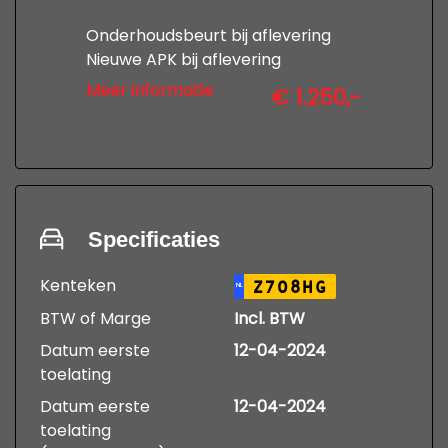
Onderhoudsbeurt bij aflevering
Nieuwe APK bij aflevering
12 maanden uitgebreide garantie
Meer informatie
€ 1.250,-
Professionele poetsbeurt en
tenaamstelling
kijk op www,autobedrijfdevries.nl
voor de voorwaarden
Specificaties
Kenteken
Z708HG
NL
BTW of Marge
Incl. BTW
Datum eerste
12-04-2024
toelating
Datum eerste
12-04-2024
toelating