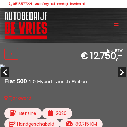
0515577221
info@autobedrijfdevries.nl
Incl. BTW
€ 12.750,-
Fiat 500
1.0 Hybrid Launch Edition
Tjerkwerd
Benzine
2020
Handgeschakeld
80.715 KM