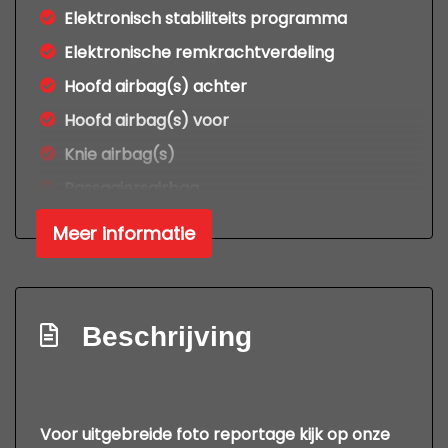
Elektronisch stabiliteits programma
Elektronische remkrachtverdeling
Hoofd airbag(s) achter
Hoofd airbag(s) voor
Knie airbag(s)
Passagiersairbag
Zij airbag(s) voor
Meer informatie
Exterieur
Buitenspiegels elektrisch verstelbaar
Beschrijving
Buitenspiegels in carrosseriekleur
Buitenspiegels verwarmbaar
Centrale vergrendeling met
Voor uitgebreide foto reportage kijk op onze
afstandsbediening