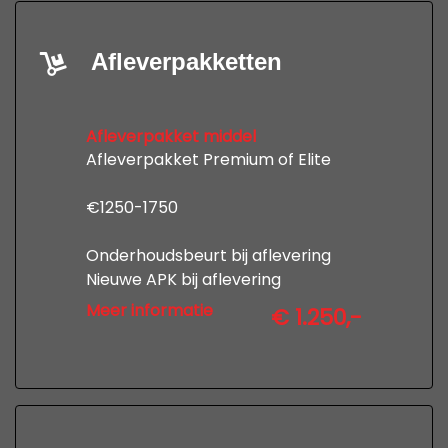
Afleverpakketten
Afleverpakket middel
Afleverpakket Premium of Elite
€1250-1750
Onderhoudsbeurt bij aflevering
Nieuwe APK bij aflevering
12 maanden uitgebreide garantie
Meer informatie
€ 1.250,-
Professionele poetsbeurt en
tenaamstelling
kijk op www,autobedrijfdevries.nl
voor de voorwaarden