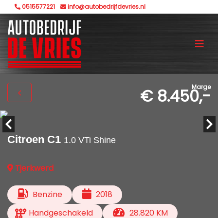
0515577221
info@autobedrijfdevries.nl
Marge
€ 8.450,-
Citroen C1
1.0 VTi Shine
Tjerkwerd
Benzine
2018
Handgeschakeld
28.820 KM