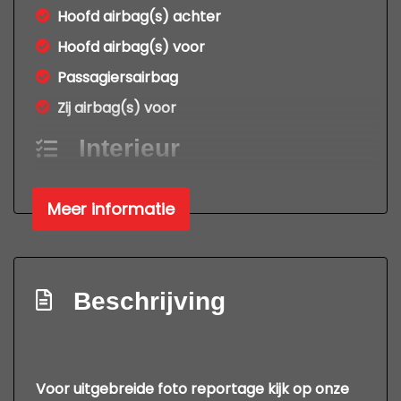
Hoofd airbag(s) achter
Hoofd airbag(s) voor
Passagiersairbag
Zij airbag(s) voor
Interieur
Achterbank in delen neerklapbaar
Meer informatie
Airco
Bestuurdersstoel in hoogte verstelbaar
Elektrische ramen voor
Beschrijving
Hoofdsteunen achter
Lederen versnellingspook
Stuur leder
Voor uitgebreide foto reportage kijk op onze
Stuur verstelbaar