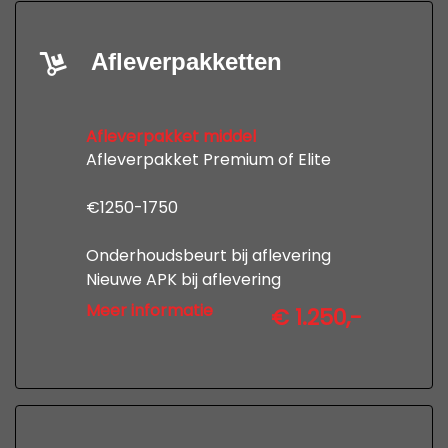
Afleverpakketten
Afleverpakket middel
Afleverpakket Premium of Elite
€1250-1750
Onderhoudsbeurt bij aflevering
Nieuwe APK bij aflevering
12 maanden uitgebreide garantie
Meer informatie
€ 1.250,-
Professionele poetsbeurt en
tenaamstelling
kijk op www,autobedrijfdevries.nl
voor de voorwaarden