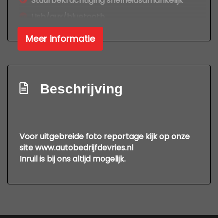
Stuurbekrachtiging snelheidsafhankelijk
Usb/aux/bluetooth
Exterieur
Meer informatie
Achterruitwisser
Buitenspiegel rechts
Beschrijving
Buitenspiegels elektrisch verstel- en
verwarmbaar
Buitenspiegels elektrisch verstelbaar
Voor uitgebreide foto reportage kijk op onze
Buitenspiegels verwarmbaar
site www.autobedrijfdevries.nl
Centrale vergrendeling met
Inruil is bij ons altijd mogelijk.
afstandsbediening
Extra getint glas achter
Getint glas
Metaalkleur