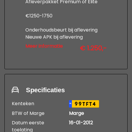
Afleverpakket Premium of Elite
€1250-1750
Onderhoudsbeurt bij aflevering
Nieuwe APK bij aflevering
12 maanden uitgebreide garantie
Meer informatie
€ 1.250,-
Professionele poetsbeurt en
tenaamstelling
kijk op www,autobedrijfdevries.nl
voor de voorwaarden
Specificaties
Kenteken
99TFT4
NL
BTW of Marge
Marge
Datum eerste
16-01-2012
toelating