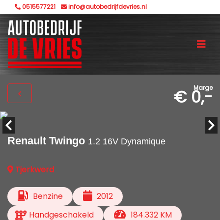
0515577221
info@autobedrijfdevries.nl
Marge
€ 0,-
Renault Twingo
1.2 16V Dynamique
Tjerkwerd
Benzine
2012
Handgeschakeld
184.332 KM