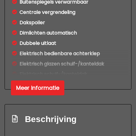
Buitenspiegels verwarmbaar
Centrale vergrendeling
Dakspoiler
Dimlichten automatisch
Dubbele uitlaat
Elektrisch bedienbare achterklep
Elektrisch glazen schuif-/kanteldak
Elektrisch schuif-/kanteldak
Extra getint glas achter
Meer informatie
Getint glas
Glazen schuifdak
Keyless entry
Beschrijving
Keyless entry