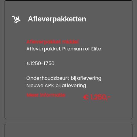
Afleverpakketten
Afleverpakket middel
Afleverpakket Premium of Elite
€1250-1750
Onderhoudsbeurt bij aflevering
Nieuwe APK bij aflevering
12 maanden uitgebreide garantie
Meer informatie
€ 1.250,-
Professionele poetsbeurt en
tenaamstelling
kijk op www,autobedrijfdevries.nl
voor de voorwaarden