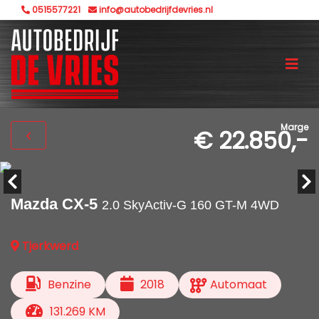
0515577221
info@autobedrijfdevries.nl
Marge
€ 22.850,-
Mazda CX-5
2.0 SkyActiv-G 160 GT-M 4WD
Tjerkwerd
Benzine
2018
Automaat
131.269 KM