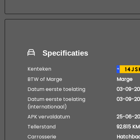
kijk op www,autobedrijfdevries.nl
voor de voorwaarden
Specificaties
Kenteken
14JS
NL
BTW of Marge
Marge
Datum eerste toelating
03-09-20
Datum eerste toelating
03-09-20
(internationaal)
APK vervaldatum
25-06-2
Tellerstand
92.815 KM
Carrosserie
Hatchba