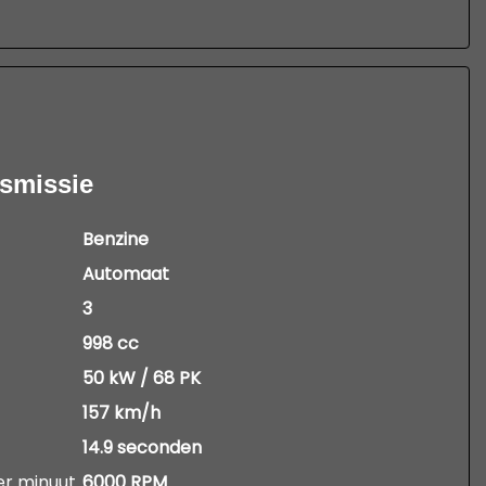
nsmissie
Benzine
Automaat
3
998 cc
50 kW / 68 PK
157 km/h
14.9 seconden
er minuut
6000 RPM