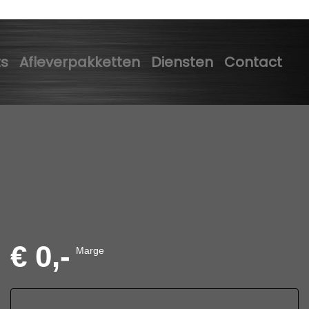
ts
Afleverpakketten
Diensten
Contact
€ 0,-
Marge