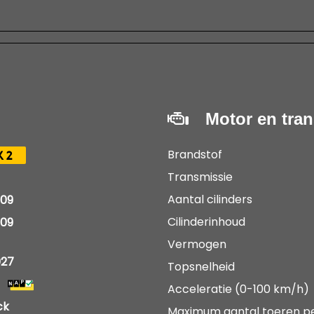
Motor en tra
Brandstof
K2
Transmissie
Aantal cilinders
09
Cilinderinhoud
09
Vermogen
027
Topsnelheid
Acceleratie (0-100 km/h)
ck
Maximum aantal toeren p