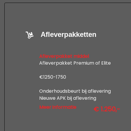
Afleverpakketten
Afleverpakket middel
Afleverpakket Premium of Elite
€1250-1750
Onderhoudsbeurt bij aflevering
Nieuwe APK bij aflevering
12 maanden uitgebreide garantie
Meer informatie
€ 1.250,-
Professionele poetsbeurt en
tenaamstelling