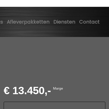
ts
Afleverpakketten
Diensten
Contact
€ 13.450,-
Marge