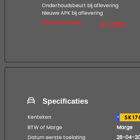
Onderhoudsbeurt bij aflevering
Nieuwe APK bij aflevering
12 maanden uitgebreide garantie
Meer informatie
€ 1.250,-
Professionele poetsbeurt en
tenaamstelling
kijk op www,autobedrijfdevries.nl
voor de voorwaarden
Specificaties
Kenteken
SK17
NL
BTW of Marge
Marge
Datum eerste toelating
28-04-20