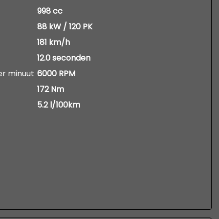
998 cc
88 kW / 120 PK
181 km/h
12.0 seconden
er minuut
6000 RPM
172 Nm
5.2 l/100km