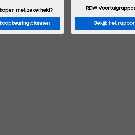
RDW Voertuigrappor
 kopen met zekerheid?
koopkeuring plannen
Bekijk het rappor