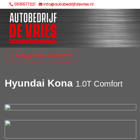
0515577221
info@autobedrijfdevries.nl
Terug naar overzicht
Hyundai Kona
1.0T Comfort