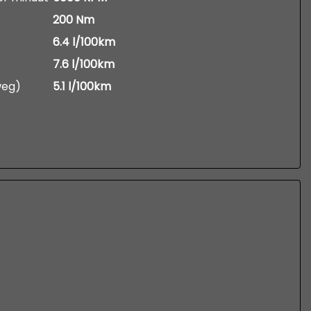
200 Nm
6.4 l/100km
7.6 l/100km
weg)
5.1 l/100km