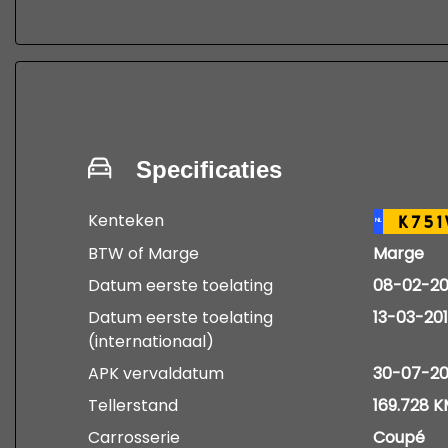
kijk op www,autobedrijfdevries.nl
voor de voorwaarden
Specificaties
Kenteken
K751
NL
BTW of Marge
Marge
Datum eerste toelating
08-02-20
Datum eerste toelating
13-03-20
(internationaal)
APK vervaldatum
30-07-2
Tellerstand
169.728 
Carrosserie
Coupé