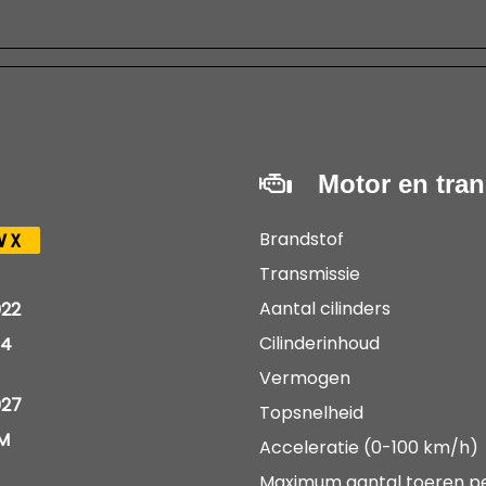
Motor en tra
Brandstof
VX
Transmissie
Aantal cilinders
22
Cilinderinhoud
14
Vermogen
027
Topsnelheid
KM
Acceleratie (0-100 km/h)
Maximum aantal toeren p