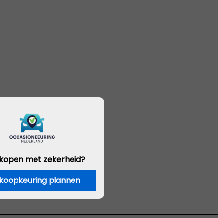
 kopen met zekerheid?
koopkeuring plannen