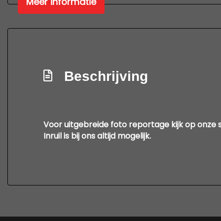
Meer informatie
Middenarmsteun voor
Passagiersstoel in hoogte verstelbaar
Sportstoelen
Stoelverwarming
Stuur leder
Beschrijving
Stuur verstelbaar
Stuurbekrachtiging
Stuurbekrachtiging snelheidsafhankelijk
Voor uitgebreide foto reportage kijk op onze 
Inruil is bij ons altijd mogelijk.
Usb/aux/bluetooth
Voorstoelen in hoogte verstelbaar
Voorstoelen verwarmd
Winterpakket
Zwarte hemelbekleding