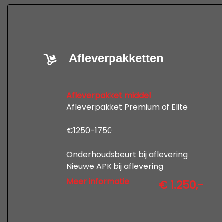
Afleverpakketten
Afleverpakket middel
Afleverpakket Premium of Elite
€1250-1750
Onderhoudsbeurt bij aflevering
Nieuwe APK bij aflevering
12 maanden uitgebreide garantie
Meer informatie
€ 1.250,-
Professionele poetsbeurt en
tenaamstelling