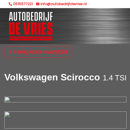
0515577221
info@autobedrijfdevries.nl
Terug naar overzicht
Volkswagen Scirocco
1.4 TSI