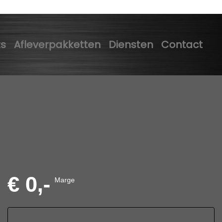
ts
Afleverpakketten
Diensten
Contact
€ 0,-
Marge